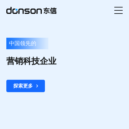
首页
东信时代上榜“2025中国服务业
中国领先的
核心技术
企业500强”，规模实力稳步增
营销科技企业
长
营销产品矩阵
解决方案
探索更多
探索更多
新闻动态
关于东信