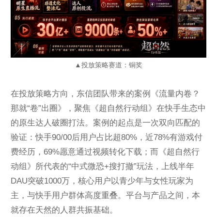
▲投放策略赛道：铜奖
在投放策略方向，东信团队带来的案例《流量内卷？
那就“卷”出圈》，聚焦《超自然行动组》在快手生态中
的原生达人破圈打法。案例的起点是一次双向匹配的
验证：快手90/00后用户占比超80%，近78%有游戏付
费经历，69%愿意通过视频转化下载；而《超自然行
动组》所代表的“中式微恐+搜打撤”玩法，上线半年
DAU突破1000万，核心用户以青少年与女性玩家为
主，与快手用户群体高度重叠。平台与产品之间，本
就存在天然的人群共振基础。