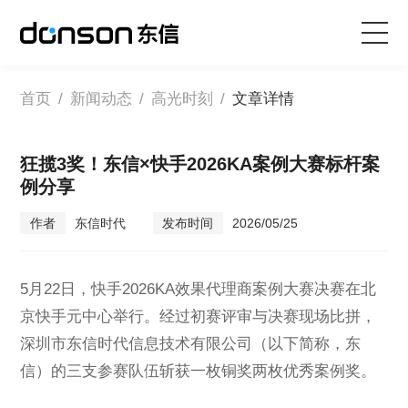
首页
首页
/
新闻动态
/
高光时刻
/
文章详情
核心技术
狂揽3奖！东信×快手2026KA案例大赛标杆案
例分享
营销产品矩阵
作者
东信时代
发布时间
2026/05/25
解决方案
5月22日，快手2026KA效果代理商案例大赛决赛在北
新闻动态
京快手元中心举行。经过初赛评审与决赛现场比拼，
深圳市东信时代信息技术有限公司（以下简称，东
关于东信
信）的三支参赛队伍斩获一枚铜奖两枚优秀案例奖。