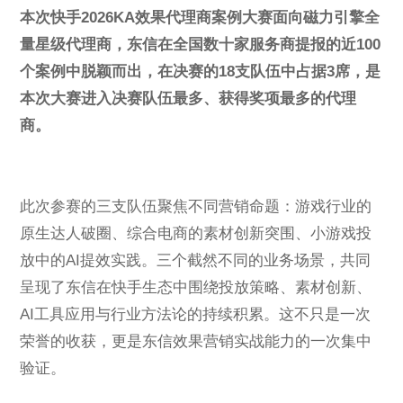
ESG
本次快手2026KA效果代理商案例大赛面向磁力引擎全
量星级代理商，
东信在全国数十家服务商提报的近100
个案例中脱颖而出，在决赛的18支队伍中占据3席，是
本次大赛进入决赛队伍最多、获得奖项最多的代理
联系东信
商。
此次参赛的三支队伍聚焦不同营销命题：游戏行业的
原生达人破圈、综合电商的素材创新突围、小游戏投
放中的AI提效实践。三个截然不同的业务场景，共同
呈现了东信在快手生态中围绕投放策略、素材创新、
AI工具应用与行业方法论的持续积累。这不只是一次
荣誉的收获，更是东信效果营销实战能力的一次集中
验证。