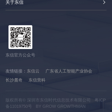
关于东信
东信官方公众号
友情链接：
东信云
广东省人工智能产业协会
长沙麓奇
东信营科
版权所有© 深圳市东信时代信息技术有限公司
粤ICP
备11019750号
BY GROW GROWTHMAN