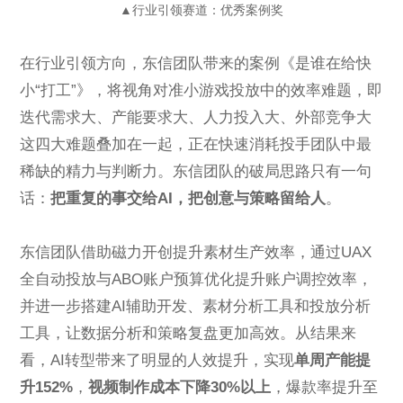
▲行业引领赛道：优秀案例奖
在行业引领方向，东信团队带来的案例《是谁在给快
小“打工”》，将视角对准小游戏投放中的效率难题，即
迭代需求大、产能要求大、人力投入大、外部竞争大
这四大难题叠加在一起，正在快速消耗投手团队中最
稀缺的精力与判断力。东信团队的破局思路只有一句
话：
把重复的事交给AI，把创意与策略留给人
。
东信团队借助磁力开创提升素材生产效率，通过UAX
全自动投放与ABO账户预算优化提升账户调控效率，
并进一步搭建AI辅助开发、素材分析工具和投放分析
工具，让数据分析和策略复盘更加高效。从结果来
看，AI转型带来了明显的人效提升，实现
单周产能提
升152%
，
视频制作成本下降30%以上
，爆款率提升至