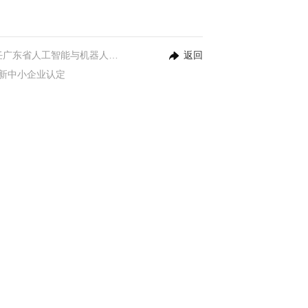
东信营销科技董事长&CEO刘杨荣任广东省人工智能与机器人产业联盟理事
返回
特新中小企业认定