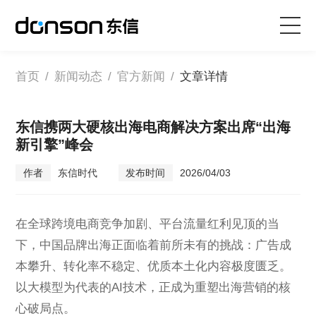
首页
首页
/
新闻动态
/
官方新闻
/
文章详情
核心技术
东信携两大硬核出海电商解决方案出席“出海
新引擎”峰会
营销产品矩阵
作者
东信时代
发布时间
2026/04/03
解决方案
在全球跨境电商竞争加剧、平台流量红利见顶的当
新闻动态
下，中国品牌出海正面临着前所未有的挑战：广告成
本攀升、转化率不稳定、优质本土化内容极度匮乏。
关于东信
以大模型为代表的AI技术，正成为重塑出海营销的核
心破局点。