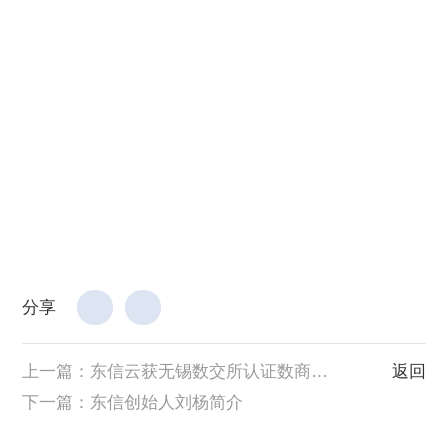
分享
上一篇：
东信云获无锡数交所认证数商，共同繁荣数据要素场内交易市场
返回
下一篇：
东信创始人刘杨简介