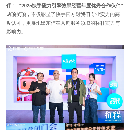
ESG
伴”
、
“2025快手磁力引擎效果经营年度优秀合作伙伴”
两项奖项，不仅彰显了快手官方对我们专业实力的高
度认可，更展现出
东信
在营销服务领域的标杆实力与
影响力。
联系东信