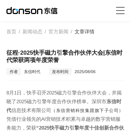
首页
首页
/
新闻动态
/
官方新闻
/
文章详情
核心技术
征程·2025快手磁力引擎合作伙伴大会|东信时
代荣获两项年度荣誉
营销产品矩阵
作者
东信时代
发布时间
2025/08/06
解决方案
8月1日，快手召开2025
磁力引擎
合作伙伴大会，并揭
新闻动态
晓了2025磁力引擎年度合作伙伴榜单。深圳市
东信时
代
信息技术有限公司
（东信营销科技集团旗下子公司）
关于东信
凭借行业领先的AI营销技术积累与卓越的数字营销服
务能力，荣获
“2025快手磁力引擎年度十佳创新合作伙